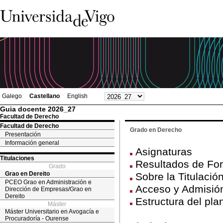
Galego
Castellano
English
Guia docente 2026_27
Facultad de Derecho
Facultad de Derecho
Grado en Derecho
Presentación
Información general
Asignaturas
Titulaciones
Resultados de For
Grado
Grao en Dereito
Sobre la Titulació
PCEO Grao en Administración e
Acceso y Admisión
Dirección de Empresas/Grao en
Dereito
Estructura del pla
Máster
Máster Universitario en Avogacía e
Procuradoría - Ourense