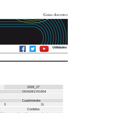
Utilidades
2026_27
O03G081V01604
Cuadrimestre
3
2c
Contidos