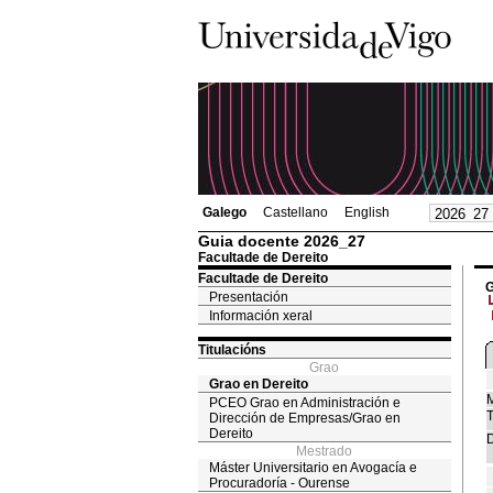
Galego
Castellano
English
Guia docente 2026_27
Facultade de Dereito
Facultade de Dereito
G
Presentación
Información xeral
Titulacións
Grao
Grao en Dereito
M
PCEO Grao en Administración e
T
Dirección de Empresas/Grao en
Dereito
D
Mestrado
Máster Universitario en Avogacía e
Procuradoría - Ourense