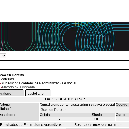
rao en Dereito
Materias
Xurisdicións contenciosa-administrativa e social
Metodoloxía docente
galego
castellano
DATOS IDENTIFICATIVOS
ateria
Xurisdicións contenciosa-administrativa e social
Código
itulación
Grao en Dereito
escritores
Cr.totais
Sinale
Curso
6
OP
Resultados de Formación e Aprendizaxe
Resultados previstos na materia