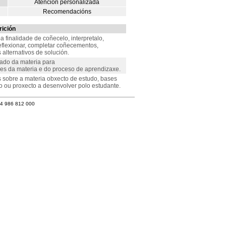
Atención personalizada
Recomendacións
ición
a finalidade de coñecelo, interpretalo,
 reflexionar, completar coñecementos,
alternativos de solución.
ado da materia para
s da materia e do proceso de aprendizaxe.
s sobre a materia obxecto de estudo, bases
cio ou proxecto a desenvolver polo estudante.
34 986 812 000