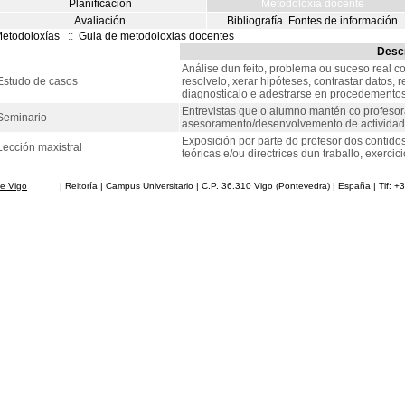
Planificación
Metodoloxía docente
Avaliación
Bibliografía. Fontes de información
etodoloxías
::
Guia de metodoloxias docentes
Descr
Análise dun feito, problema ou suceso real co
Estudo de casos
resolvelo, xerar hipóteses, contrastar datos,
diagnosticalo e adestrarse en procedementos 
Entrevistas que o alumno mantén co profesor
Seminario
asesoramento/desenvolvemento de actividade
Exposición por parte do profesor dos contido
Lección maxistral
teóricas e/ou directrices dun traballo, exerci
de Vigo
| Reitoría | Campus Universitario | C.P. 36.310 Vigo (Pontevedra) | España | Tlf: +