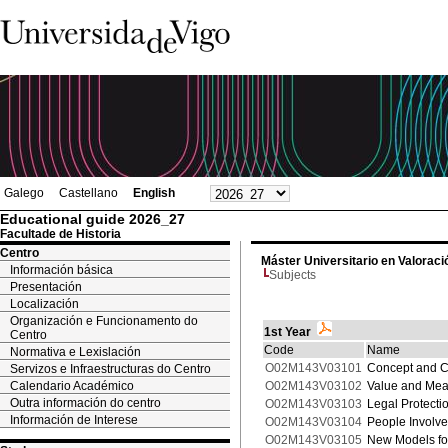
Galego
Castellano
English
Educational guide 2026_27
Facultade de Historia
Centro
Máster Universitario en Valoraci
Información básica
Subjects
Presentación
Localización
Organización e Funcionamento do
1st Year
Centro
Code
Name
Normativa e Lexislación
O02M143V03101
Concept and Ca
Servizos e Infraestructuras do Centro
Calendario Académico
O02M143V03102
Value and Mean
Outra información do centro
O02M143V03103
Legal Protectio
Información de Interese
O02M143V03104
People Involve
O02M143V03105
New Models for