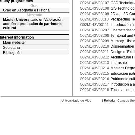
Study programmes
O02M143V03107
CAD Technique
Grao
O02M143V03108
GIS Technologie
Grao en Xeografía e Historia
O02M143V03109
2D and 3D Cart
Mestrado
O02M143V03110
Prospecting Te
Máster Universitario en Valoración,
xestión e protección do patrimonio
O02M143V03111
Introducción á 
cultural
O02M143V03207
Characterisati
O02M143V03208
Territorial an
Interest Information
O02M143V03209
Memory, History
Main website
O02M143V03210
Dissemination 
Secretaría
O02M143V03211
Design of Exhi
Bibliografía
O02M143V03212
Architectural 
O02M143V03213
Internship
O02M143V03214
Master's Degre
O02M143V03215
Educación patr
O02M143V03216
Patrimonio cult
O02M143V03217
Introdución á a
O02M143V03218
Técnicas non d
Universidade de Vigo
| Reitoría | Campus Universit