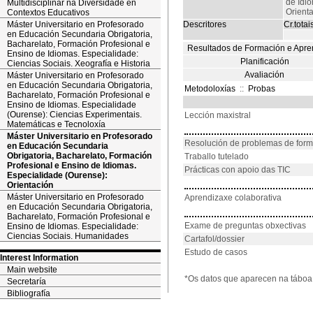
de Idi
Multidisciplinar na Diversidade en
Orient
Contextos Educativos
Máster Universitario en Profesorado
Descritores
Cr.totai
en Educación Secundaria Obrigatoria,
Bacharelato, Formación Profesional e
Resultados de Formación e Apre
Ensino de Idiomas. Especialidade:
Planificación
Ciencias Sociais. Xeografía e Historia
Avaliación
Máster Universitario en Profesorado
en Educación Secundaria Obrigatoria,
Metodoloxías
::
Probas
Bacharelato, Formación Profesional e
Ensino de Idiomas. Especialidade
(Ourense): Ciencias Experimentais.
Lección maxistral
Matemáticas e Tecnoloxía
Máster Universitario en Profesorado
Resolución de problemas de for
en Educación Secundaria
Obrigatoria, Bacharelato, Formación
Traballo tutelado
Profesional e Ensino de Idiomas.
Prácticas con apoio das TIC
Especialidade (Ourense):
Orientación
Máster Universitario en Profesorado
Aprendizaxe colaborativa
en Educación Secundaria Obrigatoria,
Bacharelato, Formación Profesional e
Exame de preguntas obxectivas
Ensino de Idiomas. Especialidade:
Ciencias Sociais. Humanidades
Cartafol/dossier
Estudo de casos
Interest Information
Main website
*Os datos que aparecen na táboa 
Secretaría
Bibliografía