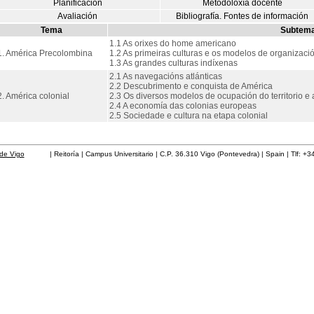
Planificación
Metodoloxía docente
Avaliación
Bibliografía. Fontes de información
Tema
Subtem
1.1 As orixes do home americano
1. América Precolombina
1.2 As primeiras culturas e os modelos de organizació
1.3 As grandes culturas indíxenas
2.1 As navegacións atlánticas
2.2 Descubrimento e conquista de América
2. América colonial
2.3 Os diversos modelos de ocupación do territorio e 
2.4 A economía das colonias europeas
2.5 Sociedade e cultura na etapa colonial
de Vigo
| Reitoría | Campus Universitario | C.P. 36.310 Vigo (Pontevedra) | Spain | Tlf: +3