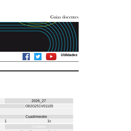
Utilidades
2026_27
O02G251V01105
Cuadrimestre
1
1c
Contidos