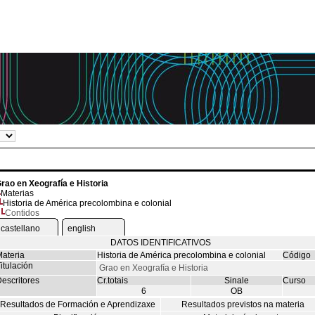
rao en Xeografía e Historia
Materias
Historia de América precolombina e colonial
Contidos
castellano
english
DATOS IDENTIFICATIVOS
ateria
Historia de América precolombina e colonial
Código
itulación
Grao en Xeografía e Historia
escritores
Cr.totais
Sinale
Curso
6
OB
Resultados de Formación e Aprendizaxe
Resultados previstos na materia