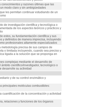
 conocimientos y razones últimas que las
e un modo claro y sin ambigüedades
que les permitan continuar estudiando de un
ónomo
o de investigación científica y tecnológica o
mentada de los aspectos teóricos y prácticos y
dio
de estos, su fundamentación científica y sus
s y definidos de manera imprecisa, incluyendo
 como profesionales altamente especializados
 la metodología precisa de sus campos de
leta o limitada incluyendo, cuando sea preciso y
ética ligada a la solución que se proponga en
ones complejas mediante el desarrollo de
mbito científico/investigador, tecnológico o
e desarrolle su actividad
ediario y de su control enzimático y
as principales moléculas combustibles:
 cuantificación de la concentración y actividad
a, relaciones y funciones de los órganos