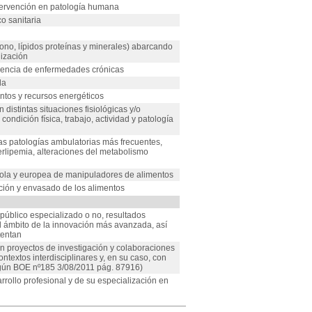
ntervención en patología humana
o sanitaria
bono, lípidos proteínas y minerales) abarcando
lización
alencia de enfermedades crónicas
da
entos y recursos energéticos
n distintas situaciones fisiológicas y/o
ondición física, trabajo, actividad y patología
las patologías ambulatorias más frecuentes,
rlipemia, alteraciones del metabolismo
ola y europea de manipuladores de alimentos
ción y envasado de los alimentos
público especializado o no, resultados
el ámbito de la innovación más avanzada, así
tentan
en proyectos de investigación y colaboraciones
ontextos interdisciplinares y, en su caso, con
egún BOE nº185 3/08/2011 pág. 87916)
rollo profesional y de su especialización en