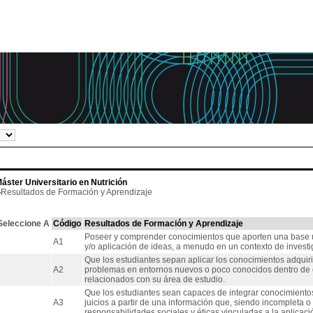
áster Universitario en Nutrición
Resultados de Formación y Aprendizaje
Seleccione A
Código
Resultados de Formación y Aprendizaje
Poseer y comprender conocimientos que aporten una base u 
A1
y/o aplicación de ideas, a menudo en un contexto de investi
Que los estudiantes sepan aplicar los conocimientos adquir
A2
problemas en entornos nuevos o poco conocidos dentro de c
relacionados con su área de estudio.
Que los estudiantes sean capaces de integrar conocimientos
A3
juicios a partir de una información que, siendo incompleta o 
responsabilidades sociales y éticas vinculadas a la aplicaci