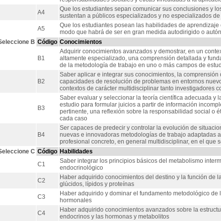
Que los estudiantes sepan comunicar sus conclusiones y los
A4
sustentan a públicos especializados y no especializados d
Que los estudiantes posean las habilidades de aprendizaje 
A5
modo que habrá de ser en gran medida autodirigido o aut
Seleccione B
Código
Conocimientos
Adquirir conocimientos avanzados y demostrar, en un context
B1
altamente especializado, una comprensión detallada y funda
de la metodología de trabajo en uno o más campos de estu
Saber aplicar e integrar sus conocimientos, la comprensión 
B2
capacidades de resolución de problemas en entornos nuevo
contextos de carácter multidisciplinar tanto investigadores
Saber evaluar y seleccionar la teoría científica adecuada y
estudio para formular juicios a partir de información incomp
B3
pertinente, una reflexión sobre la responsabilidad social o 
cada caso
Ser capaces de predecir y controlar la evolución de situaci
B4
nuevas e innovadoras metodologías de trabajo adaptadas al á
profesional concreto, en general multidisciplinar, en el que s
Seleccione C
Código
Habilidades
Saber integrar los principios básicos del metabolismo interm
C1
endocrinológico
Haber adquirido conocimientos del destino y la función de l
C2
glúcidos, lípidos y proteínas
Haber adquirido y dominar el fundamento metodológico de la
C3
hormonales
Haber adquirido conocimientos avanzados sobre la estructur
C4
endocrinos y las hormonas y metabolitos