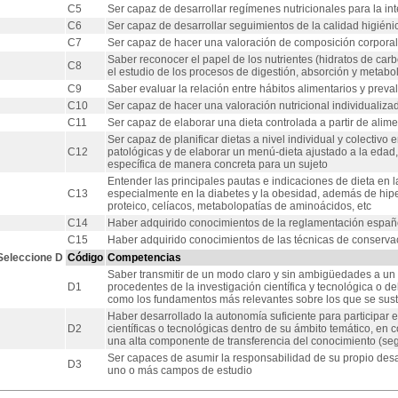
C5
Ser capaz de desarrollar regímenes nutricionales para la i
C6
Ser capaz de desarrollar seguimientos de la calidad higiénic
C7
Ser capaz de hacer una valoración de composición corporal
Saber reconocer el papel de los nutrientes (hidratos de car
C8
el estudio de los procesos de digestión, absorción y metabo
C9
Saber evaluar la relación entre hábitos alimentarios y prev
C10
Ser capaz de hacer una valoración nutricional individualiza
C11
Ser capaz de elaborar una dieta controlada a partir de alim
Ser capaz de planificar dietas a nivel individual y colectivo e
C12
patológicas y de elaborar un menú-dieta ajustado a la edad, c
específica de manera concreta para un sujeto
Entender las principales pautas e indicaciones de dieta en 
C13
especialmente en la diabetes y la obesidad, además de hipe
proteico, celíacos, metabolopatías de aminoácidos, etc
C14
Haber adquirido conocimientos de la reglamentación españ
C15
Haber adquirido conocimientos de las técnicas de conserva
Seleccione D
Código
Competencias
Saber transmitir de un modo claro y sin ambigüedades a un 
D1
procedentes de la investigación científica y tecnológica o d
como los fundamentos más relevantes sobre los que se sus
Haber desarrollado la autonomía suficiente para participar 
D2
científicas o tecnológicas dentro de su ámbito temático, en c
una alta componente de transferencia del conocimiento (s
Ser capaces de asumir la responsabilidad de su propio desar
D3
uno o más campos de estudio