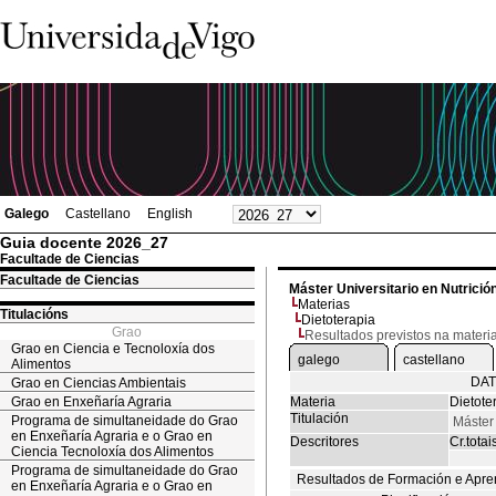
Galego
Castellano
English
Guia docente 2026_27
Facultade de Ciencias
Facultade de Ciencias
Máster Universitario en Nutrició
Materias
Titulacións
Dietoterapia
Grao
Resultados previstos na materi
Grao en Ciencia e Tecnoloxía dos
galego
castellano
Alimentos
DAT
Grao en Ciencias Ambientais
Grao en Enxeñaría Agraria
Materia
Dietote
Titulación
Programa de simultaneidade do Grao
Máster 
en Enxeñaría Agraria e o Grao en
Descritores
Cr.totai
Ciencia Tecnoloxía dos Alimentos
Programa de simultaneidade do Grao
Resultados de Formación e Apre
en Enxeñaría Agraria e o Grao en