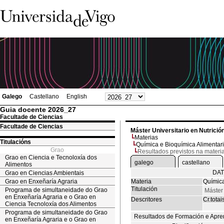
Galego
Castellano
English
Guia docente 2026_27
Facultade de Ciencias
Facultade de Ciencias
Máster Universitario en Nutrició
Materias
Titulacións
Química e Bioquímica Alimentar
Grao
Resultados previstos na materi
Grao en Ciencia e Tecnoloxía dos
galego
castellano
Alimentos
DAT
Grao en Ciencias Ambientais
Grao en Enxeñaría Agraria
Materia
Química
Titulación
Programa de simultaneidade do Grao
Máster 
en Enxeñaría Agraria e o Grao en
Descritores
Cr.totai
Ciencia Tecnoloxía dos Alimentos
Programa de simultaneidade do Grao
Resultados de Formación e Apre
en Enxeñaría Agraria e o Grao en