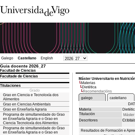
Galego
Castellano
English
Guia docente 2026_27
Facultad de Ciencias
Facultade de Ciencias
Máster Universitario en Nutrició
Materias
Titulaciones
Dietética
Grado
Recomendacións
Grao en Ciencia e Tecnoloxía dos
galego
castellano
Alimentos
DAT
Grao en Ciencias Ambientais
Grao en Enxeñaría Agraria
Materia
Dietéti
Titulación
Programa de simultaneidade do Grao
Máster 
en Enxeñaría Agraria e o Grao en
Descritores
Cr.totai
Ciencia Tecnoloxía dos Alimentos
Programa de simultaneidade do Grao
Resultados de Formación e Apre
en Enxeñaría Agraria e o Grao en