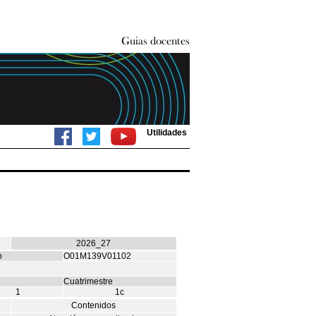
Utilidades
2026_27
o
O01M139V01102
Cuatrimestre
1
1c
Contenidos