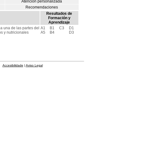
Atención personalizada
Recomendaciones
Resultados de
Formación y
Aprendizaje
a una de las partes del
A1
B1
C3
D1
 y nutricionales
A5
B4
D3
Accesibilidade
|
Aviso Legal