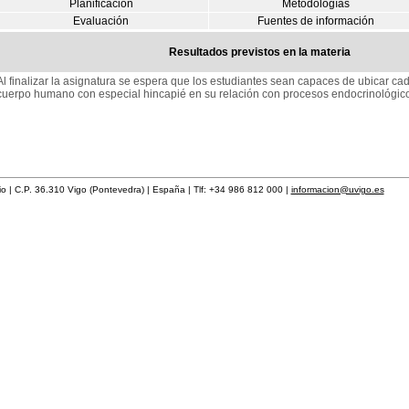
Planificación
Metodologías
Evaluación
Fuentes de información
Resultados previstos en la materia
Al finalizar la asignatura se espera que los estudiantes sean capaces de ubicar cad
cuerpo humano con especial hincapié en su relación con procesos endocrinológicos
rio | C.P. 36.310 Vigo (Pontevedra) | España | Tlf: +34 986 812 000 |
informacion@uvigo.es