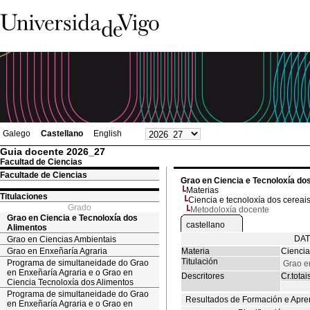
Galego
Castellano
English
Guia docente 2026_27
Facultad de Ciencias
Facultade de Ciencias
Grao en Ciencia e Tecnoloxía do
Materias
Titulaciones
Ciencia e tecnoloxía dos cereai
Grado
Metodoloxía docente
Grao en Ciencia e Tecnoloxía dos
castellano
Alimentos
DAT
Grao en Ciencias Ambientais
Grao en Enxeñaría Agraria
Materia
Ciencia
Titulación
Programa de simultaneidade do Grao
Grao e
en Enxeñaría Agraria e o Grao en
Descritores
Cr.totai
Ciencia Tecnoloxía dos Alimentos
Programa de simultaneidade do Grao
Resultados de Formación e Apre
en Enxeñaría Agraria e o Grao en