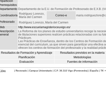
mpartición
rerrequisitos
Departamento
Departamento de la E.U. de Formación de Profesorado de E.X.B. (Vi
Rodríguez Lorenzo,
Coordinador/a
Correo-e
maria.rodriguezlore@c
María del Carmen
Profesorado
Rodríguez Lorenzo, María del Carmen
Web
http://www.escuelamagisterioceuvigo.es/
Descripción
La Reforma de los planes de estudio universitarios recoge la neces
general
de titulaciones superiores realicen prácticas relacionadas con su f
Prácticum.
Las Prácticas de Enseñanza, dentro de los Centros de Formación d
esencial del curriculum, ya que sirven para garantizar una efectiva a
ofrecen los centros de formación del profesorado y la realidad prácti
Resultados de Formación y Aprendizaje
Resultados previstos en la materia
Planificación
Metodologías
Evaluación
Fuentes de información
 Vigo
| Rectorado | Campus Universitario | C.P. 36.310 Vigo (Pontevedra) | España | Tlf: 