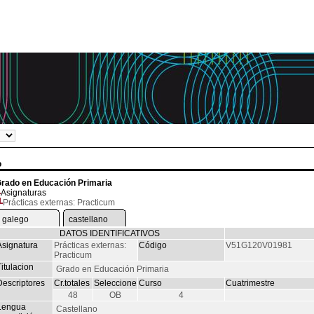
o
rado en Educación Primaria
Asignaturas
Prácticas externas: Practicum
galego
castellano
DATOS IDENTIFICATIVOS
Asignatura
Prácticas externas:
Código
V51G120V01981
Practicum
itulacion
Grado en Educación Primaria
Descriptores
Cr.totales
Seleccione
Curso
Cuatrimestre
48
OB
4
Lengua
Castellano