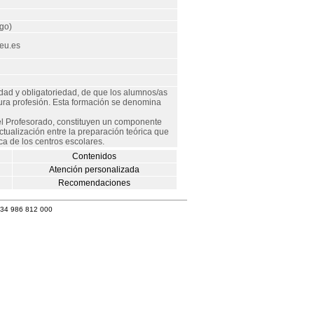
go)
eu.es
idad y obligatoriedad, de que los alumnos/as
utura profesión. Esta formación se denomina
el Profesorado, constituyen un componente
ctualización entre la preparación teórica que
ca de los centros escolares.
Contenidos
Atención personalizada
Recomendaciones
+34 986 812 000