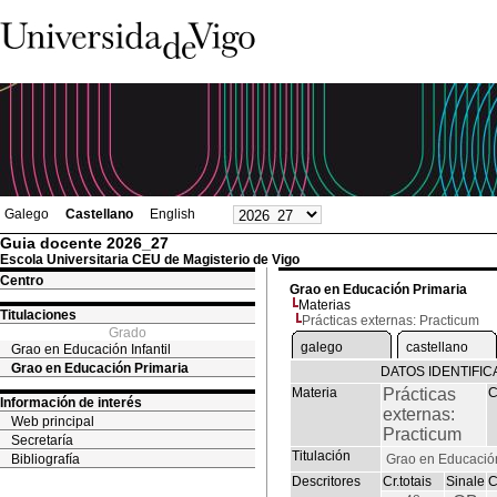
Galego
Castellano
English
Guia docente 2026_27
Escola Universitaria CEU de Magisterio de Vigo
Centro
Grao en Educación Primaria
Materias
Titulaciones
Prácticas externas: Practicum
Grado
galego
castellano
Grao en Educación Infantil
Grao en Educación Primaria
DATOS IDENTIFIC
Materia
Prácticas
C
Información de interés
externas:
Web principal
Practicum
Secretaría
Titulación
Bibliografía
Grao en Educació
Descritores
Cr.totais
Sinale
C