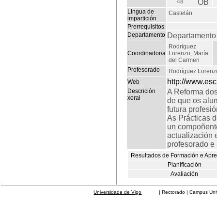
48
OB
Lingua de
Castelán
impartición
Prerrequisitos
Departamento
Departamento 
Rodríguez
Coordinador/a
Lorenzo, María
del Carmen
Profesorado
Rodríguez Lorenz
http://www.es
Web
Descrición
A Reforma dos 
xeral
de que os alum
futura profesi
As Prácticas 
un compoñente 
actualización 
profesorado e 
Resultados de Formación e Apr
Planificación
Avaliación
Universidade de Vigo
| Rectorado | Campus Universit