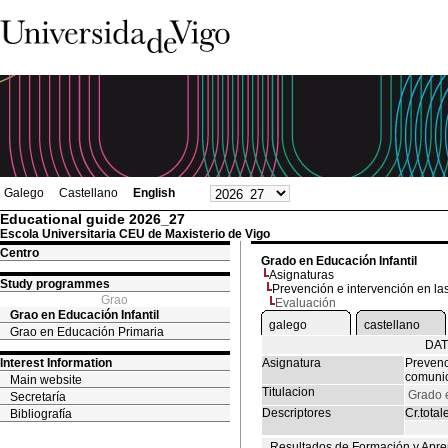
Galego
Castellano
English
Educational guide 2026_27
Escola Universitaria CEU de Maxisterio de Vigo
Centro
Grado en Educación Infantil
Asignaturas
Study programmes
Prevención e intervención en las
Grao
Evaluación
Grao en Educación Infantil
galego
castellano
Grao en Educación Primaria
DAT
Interest Information
Asignatura
Prevenc
comunic
Main website
Titulacion
Grado e
Secretaría
Descriptores
Cr.total
Bibliografía
Resultados de Formación y Apre