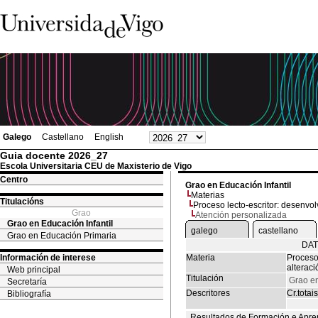
Galego
Castellano
English
Guia docente 2026_27
Escola Universitaria CEU de Maxisterio de Vigo
Centro
Grao en Educación Infantil
Materias
Titulacións
Proceso lecto-escritor: desenvol
Grao
Atención personalizada
Grao en Educación Infantil
galego
castellano
Grao en Educación Primaria
DAT
Información de interese
Materia
Proceso
alteraci
Web principal
Titulación
Grao en
Secretaría
Descritores
Cr.totais
Bibliografía
Resultados de Formación e Apre