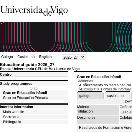
Galego
Castellano
English
Educational guide 2026_27
Escola Universitaria CEU de Maxisterio de Vigo
Centro
Grao en Educación Infantil
Materias
Study programmes
Coñecemento do medio natural
Grao
Bibliografía. Fontes de informac
Grao en Educación Infantil
galego
castellano
Grao en Educación Primaria
DAT
Interest Information
Materia
Coñece
Titulación
Main website
Grao en
Secretaría
Descritores
Cr.totai
Bibliografía
Resultados de Formación e Apre