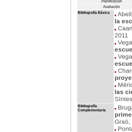
Planificación
Avaliación
Bibliografía Básica
Abell
la es
Caam
2011
Vega
escuel
Vega
escuel
Chard
proye
Mérid
las c
Síntes
Bibliografía
Bruga
Complementaria
prime
Graó,
Ponta