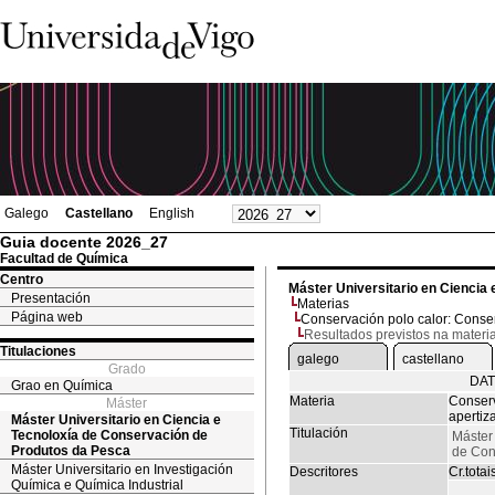
Galego
Castellano
English
Guia docente 2026_27
Facultad de Química
Centro
Máster Universitario en Ciencia
Presentación
Materias
Página web
Conservación polo calor: Conse
Resultados previstos na materi
Titulaciones
galego
castellano
Grado
DAT
Grao en Química
Materia
Conserv
Máster
apertiz
Máster Universitario en Ciencia e
Titulación
Tecnoloxía de Conservación de
Máster 
Produtos da Pesca
de Con
Máster Universitario en Investigación
Descritores
Cr.totai
Química e Química Industrial