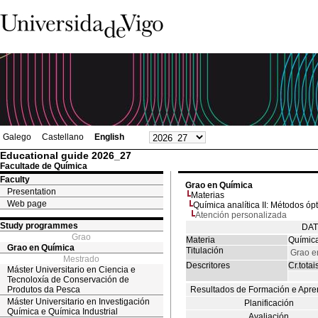
Galego
Castellano
English
Educational guide 2026_27
Facultade de Química
Faculty
Grao en Química
Presentation
Materias
Web page
Química analítica II: Métodos óp
Atención personalizada
Study programmes
DAT
Grao
Materia
Química
Grao en Química
Titulación
Grao e
Mestrado
Descritores
Cr.totai
Máster Universitario en Ciencia e
Tecnoloxía de Conservación de
Produtos da Pesca
Resultados de Formación e Apre
Máster Universitario en Investigación
Planificación
Química e Química Industrial
Avaliación