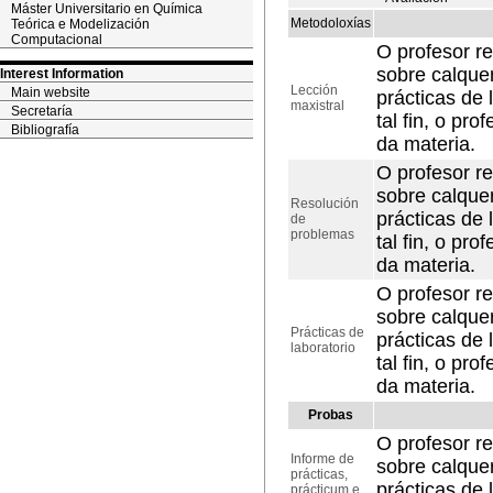
Máster Universitario en Química
Metodoloxías
Teórica e Modelización
Computacional
O profesor r
sobre calquer
Interest Information
Lección
Main website
prácticas de 
maxistral
Secretaría
tal fin, o pr
Bibliografía
da materia.
O profesor r
sobre calquer
Resolución
prácticas de 
de
problemas
tal fin, o pr
da materia.
O profesor r
sobre calquer
Prácticas de
prácticas de 
laboratorio
tal fin, o pr
da materia.
Probas
O profesor r
Informe de
sobre calquer
prácticas,
prácticas de 
prácticum e