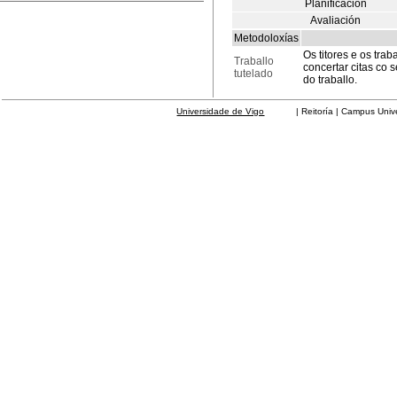
Planificación
Avaliación
Metodoloxías
Os titores e os tra
Traballo
concertar citas co
tutelado
do traballo.
Universidade de Vigo
| Reitoría | Campus Universit