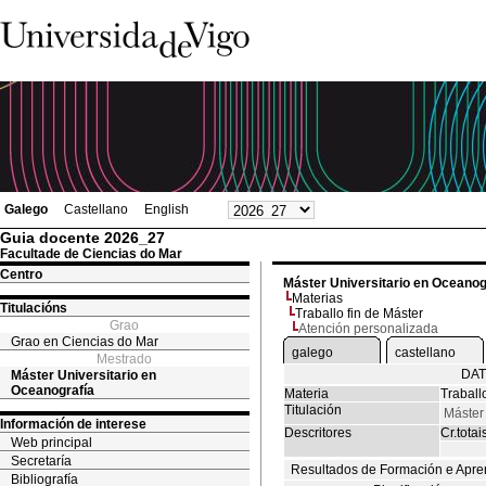
Galego
Castellano
English
Guia docente 2026_27
Facultade de Ciencias do Mar
Centro
Máster Universitario en Oceanog
Materias
Titulacións
Traballo fin de Máster
Grao
Atención personalizada
Grao en Ciencias do Mar
galego
castellano
Mestrado
DAT
Máster Universitario en
Oceanografía
Materia
Traball
Titulación
Máster
Información de interese
Descritores
Cr.totai
Web principal
Secretaría
Resultados de Formación e Apre
Bibliografía