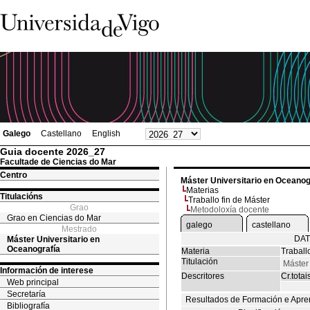
Galego
Castellano
English
Guia docente 2026_27
Facultade de Ciencias do Mar
Centro
Máster Universitario en Oceanog
Materias
Titulacións
Traballo fin de Máster
Grao
Metodoloxía docente
Grao en Ciencias do Mar
galego
castellano
Mestrado
DAT
Máster Universitario en
Oceanografía
Materia
Traball
Titulación
Máster
Información de interese
Descritores
Cr.totai
Web principal
Secretaría
Resultados de Formación e Apre
Bibliografía