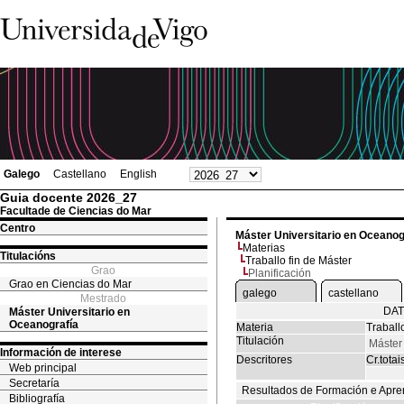
Galego
Castellano
English
Guia docente 2026_27
Facultade de Ciencias do Mar
Centro
Máster Universitario en Oceanog
Materias
Titulacións
Traballo fin de Máster
Grao
Planificación
Grao en Ciencias do Mar
galego
castellano
Mestrado
DAT
Máster Universitario en
Oceanografía
Materia
Traball
Titulación
Máster
Información de interese
Descritores
Cr.totai
Web principal
Secretaría
Resultados de Formación e Apre
Bibliografía