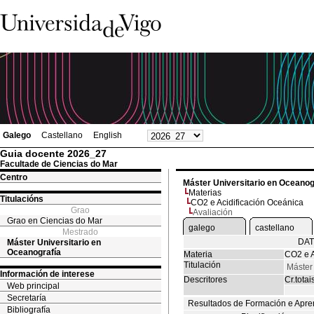
Galego
Castellano
English
Guia docente 2026_27
Facultade de Ciencias do Mar
Centro
Máster Universitario en Oceanog
Materias
Titulacións
CO2 e Acidificación Oceánica
Grao
Avaliación
Grao en Ciencias do Mar
galego
castellano
Mestrado
DAT
Máster Universitario en
Oceanografía
Materia
CO2 e A
Titulación
Máster
Información de interese
Descritores
Cr.totai
Web principal
Secretaría
Resultados de Formación e Apre
Bibliografía