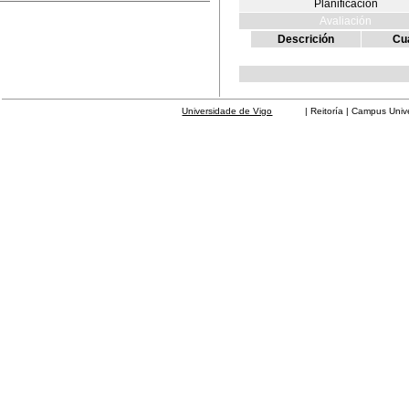
Planificación
Avaliación
Descrición
Cua
Universidade de Vigo
| Reitoría | Campus Universit