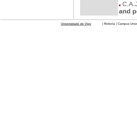
C.A.J
and p
Universidade de Vigo
| Reitoría | Campus Universit