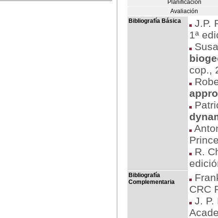
Planificación
Avaliación
Bibliografía Básica
J.P. 
1ª edi
Susa
bioge
cop.,
Rober
appr
Patri
dynam
Anton
Prince
R. Ch
edició
Bibliografía
Frank
Complementaria
CRC P
J. P.
Acade