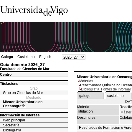
Galego
Castellano
English
Guia docente 2026_27
Facultade de Ciencias do Mar
Centro
Máster Universitario en Oceanog
Materias
Titulacións
Reactividade Química no Océa
Grao
Bibliografía. Fontes de informac
Grao en Ciencias do Mar
galego
castellano
Mestrado
DAT
Máster Universitario en
Oceanografía
Materia
Reacti
Titulación
Máster
Información de interese
Descritores
Cr.totai
Web principal
Secretaría
Resultados de Formación e Apre
Bibliografía