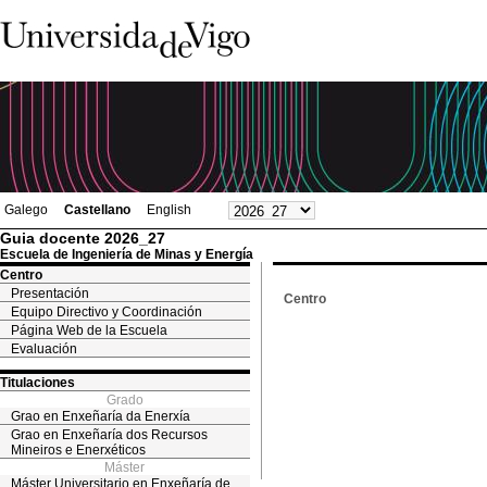
Galego
Castellano
English
Guia docente 2026_27
Escuela de Ingeniería de Minas y Energía
Centro
Presentación
Centro
Equipo Directivo y Coordinación
Página Web de la Escuela
Evaluación
Titulaciones
Grado
Grao en Enxeñaría da Enerxía
Grao en Enxeñaría dos Recursos
Mineiros e Enerxéticos
Máster
Máster Universitario en Enxeñaría de