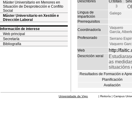
Descritores
Cr.totais
Sin
Máster Universitario en Menores en
3
O
Situación de Desprotección e Conflito
Social
Lingua de
Galego
Máster Universitario en Xestión e
impartición
Dirección Laboral
Prerrequisitos
Vaquero
Información de interese
Coordinador/a
García, Albert
Web principal
Profesorado
Serrano Espi
Secretaría
Bibliografía
Vaquero Garcí
http://faiti
Web
Descrición xeral
Estudiaras
as medidas
situacións 
Resultados de Formación e Apr
Planificación
Avaliación
Universidade de Vigo
| Reitoría | Campus Universit