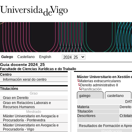
Galego
Castellano
English
Guia docente 2024_25
Facultade de Ciencias Xurídicas e do Traballo
Centro
Máster Universitario en Xestión 
Información xeral do centro
Materias extracurriculares
Dereito administrativo II
Titulacións
Planificación
Grao
galego
castellano
Grao en Dereito
DAT
Grao en Relacións Laborais e
Recursos Humanos
Materia
Dereito 
Titulación
Mestrado
Descritores
Cr.totai
Máster Universitario en Avogacía e
Procuradoría - Pontevedra
Máster Universitario en Avogacía e
Resultados de Formación e Apre
Procuradoría - Vigo
Planificación