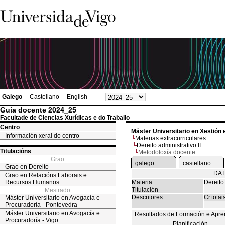
Galego
Castellano
English
Guia docente 2024_25
Facultade de Ciencias Xurídicas e do Traballo
Centro
Máster Universitario en Xestión 
Información xeral do centro
Materias extracurriculares
Dereito administrativo II
Titulacións
Metodoloxía docente
Grao
galego
castellano
Grao en Dereito
DAT
Grao en Relacións Laborais e
Recursos Humanos
Materia
Dereito 
Titulación
Mestrado
Descritores
Cr.totai
Máster Universitario en Avogacía e
Procuradoría - Pontevedra
Máster Universitario en Avogacía e
Resultados de Formación e Apre
Procuradoría - Vigo
Planificación