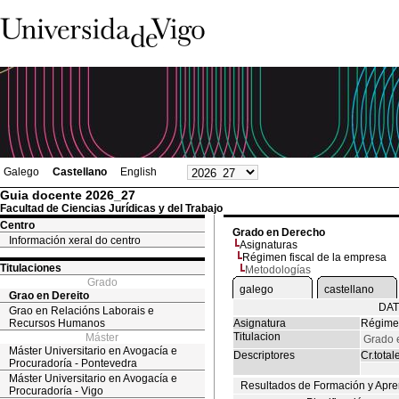
Galego
Castellano
English
Guia docente 2026_27
Facultad de Ciencias Jurídicas y del Trabajo
Centro
Grado en Derecho
Información xeral do centro
Asignaturas
Régimen fiscal de la empresa
Titulaciones
Metodologías
Grado
galego
castellano
Grao en Dereito
DAT
Grao en Relacións Laborais e
Recursos Humanos
Asignatura
Régimen
Titulacion
Máster
Grado 
Máster Universitario en Avogacía e
Descriptores
Cr.total
Procuradoría - Pontevedra
Máster Universitario en Avogacía e
Resultados de Formación y Apre
Procuradoría - Vigo