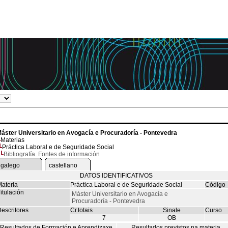
áster Universitario en Avogacía e Procuradoría - Pontevedra
Materias
Práctica Laboral e de Seguridade Social
Bibliografía. Fontes de información
galego
castellano
DATOS IDENTIFICATIVOS
ateria
Práctica Laboral e de Seguridade Social
Código
itulación
Máster Universitario en Avogacía e
Procuradoría - Pontevedra
escritores
Cr.totais
Sinale
Curso
7
OB
Resultados de Formación e Aprendizaxe
Resultados previstos na materia