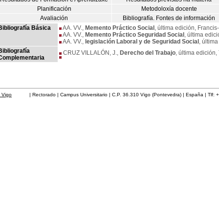
Planificación
Metodoloxía docente
Avaliación
Bibliografía. Fontes de información
Bibliografía Básica
AA. VV.,
Memento Práctico Social
, última edición, Francis
AA. VV.,
Memento Práctico Seguridad Social
, última edic
AA. VV.,
legislación Laboral y de Seguridad Social
, últim
Bibliografía
CRUZ VILLALÓN, J.,
Derecho del Trabajo
, última edición,
Complementaria
 Vigo
| Rectorado | Campus Universitario | C.P. 36.310 Vigo (Pontevedra) | España | Tlf: 