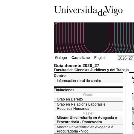
Galego
Castellano
English
Guia docente 2026_27
Facultad de Ciencias Jurídicas y del Trabajo
Centro
M
Información xeral do centro
Titulaciones
Grado
Grao en Dereito
Grao en Relacións Laborais e
Recursos Humanos
M
T
Máster
Máster Universitario en Avogacía e
Procuradoría - Pontevedra
D
Máster Universitario en Avogacía e
Procuradoría - Vigo