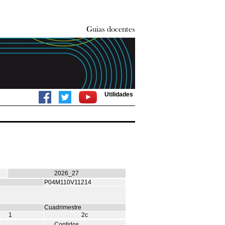
Utilidades
2026_27
P04M110V11214
Cuadrimestre
1
2c
Contidos