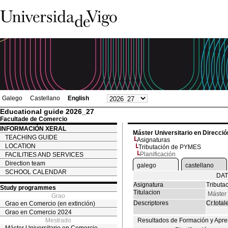
Galego
Castellano
English
Educational guide 2026_27
Facultade de Comercio
INFORMACIÓN XERAL
Máster Universitario en Direcc
TEACHING GUIDE
Asignaturas
LOCATION
Tributación de PYMES
Planificación
FACILITIES AND SERVICES
Direction team
galego
castellano
SCHOOL CALENDAR
DAT
Asignatura
Tribut
Study programmes
Titulacion
Máster
Grao
Descriptores
Cr.total
Grao en Comercio (en extinción)
Grao en Comercio 2024
Mestrado
Resultados de Formación y Apre