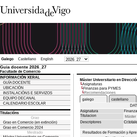
Galego
Castellano
English
Guia docente 2026_27
Facultade de Comercio
INFORMACIÓN XERAL
Máster Universitario en Direcc
GUÍA DOCENTE
Asignaturas
UBICACIÓN
Finanzas para PYMES
Recomendaciones
INSTALACIÓNS E SERVIZOS
EQUIPO DECANAL
galego
castellano
CALENDARIO ESCOLAR
DAT
Asignatura
Finanz
Titulacións
Titulacion
Máster
Grao
Descriptores
Cr.total
Grao en Comercio (en extinción)
Grao en Comercio 2024
Mestrado
Resultados de Formación y Apre