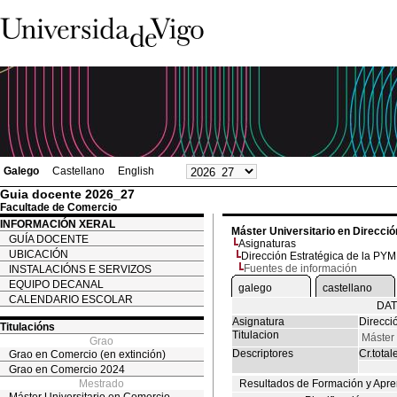
Galego
Castellano
English
Guia docente 2026_27
Facultade de Comercio
INFORMACIÓN XERAL
Máster Universitario en Direcc
GUÍA DOCENTE
Asignaturas
UBICACIÓN
Dirección Estratégica de la PY
Fuentes de información
INSTALACIÓNS E SERVIZOS
EQUIPO DECANAL
galego
castellano
CALENDARIO ESCOLAR
DAT
Asignatura
Direcci
Titulacións
Titulacion
Máster
Grao
Descriptores
Cr.total
Grao en Comercio (en extinción)
Grao en Comercio 2024
Mestrado
Resultados de Formación y Apre