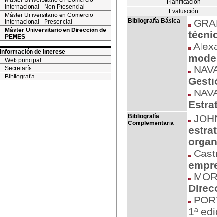
Máster Universitario en Comercio
Planificación
Internacional - Non Presencial
Evaluación
Máster Universitario en Comercio
Bibliografía Básica
GRAN
Internacional - Presencial
Máster Universitario en Dirección de
técni
PEMES
Alexa
Información de interese
model
Web principal
NAVAS
Secretaría
Bibliografía
Gesti
NAVAS
Estra
Bibliografía
JOHN
Complementaria
estrat
organ
Castr
empr
MORC
Direc
PORT
1ª edi