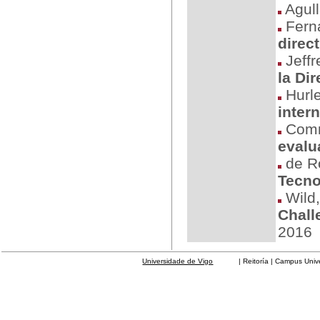
Agull
Fern
direc
Jeffr
la Di
Hurle
intern
Comm
evalu
de Ro
Tecno
Wild,
Chall
2016
Universidade de Vigo
| Reitoría | Campus Universit