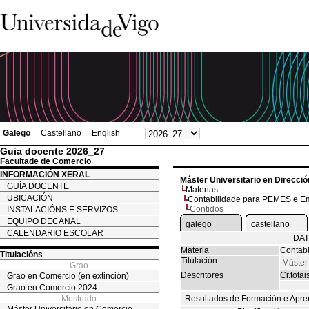
Galego
Castellano
English
Guia docente 2026_27
Facultade de Comercio
INFORMACIÓN XERAL
Máster Universitario en Direcc
GUÍA DOCENTE
Materias
UBICACIÓN
Contabilidade para PEMES e Em
Contidos
INSTALACIÓNS E SERVIZOS
EQUIPO DECANAL
galego
castellano
CALENDARIO ESCOLAR
DAT
Materia
Contab
Titulacións
Titulación
Máster
Grao
Descritores
Cr.totai
Grao en Comercio (en extinción)
Grao en Comercio 2024
Mestrado
Resultados de Formación e Apre