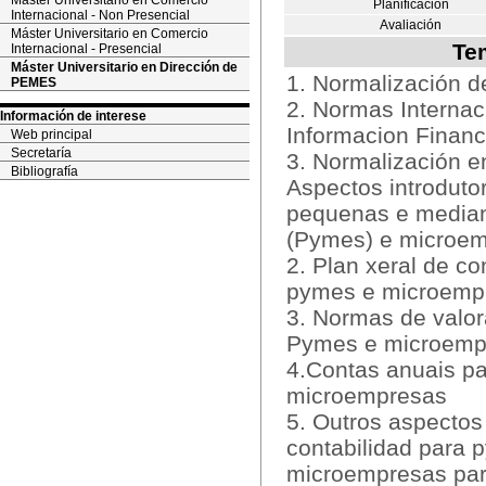
Máster Universitario en Comercio
Planificación
Internacional - Non Presencial
Avaliación
Máster Universitario en Comercio
Te
Internacional - Presencial
Máster Universitario en Dirección de
1. Normalización
PEMES
2. Normas Internac
Información de interese
Informacion Finan
Web principal
Secretaría
3. Normalización e
Bibliografía
Aspectos introduto
pequenas e media
(Pymes) e microe
2. Plan xeral de co
pymes e microemp
3. Normas de valor
Pymes e microemp
4.Contas anuais p
microempresas
5. Outros aspectos
contabilidad para 
microempresas par