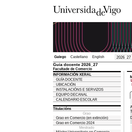
Galego
Castellano
English
Guia docente 2026_27
Facultade de Comercio
INFORMACIÓN XERAL
M
GUÍA DOCENTE
UBICACIÓN
INSTALACIÓNS E SERVIZOS
EQUIPO DECANAL
CALENDARIO ESCOLAR
A
Titulacións
T
Grao
D
Grao en Comercio (en extinción)
Grao en Comercio 2024
Mestrado