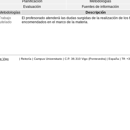
Planificación
Metodologías
Evaluación
Fuentes de información
Metodologías
Descripción
Trabajo
El profesorado atenderá las dudas surgidas de la realización de los 
tutelado
encomendados en el marco de la materia.
de Vigo
| Reitoría | Campus Universitario | C.P. 36.310 Vigo (Pontevedra) | España | Tlf: +