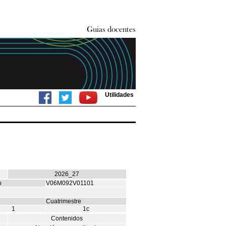
Utilidades
2026_27
o
V06M092V01101
Cuatrimestre
1
1c
Contenidos