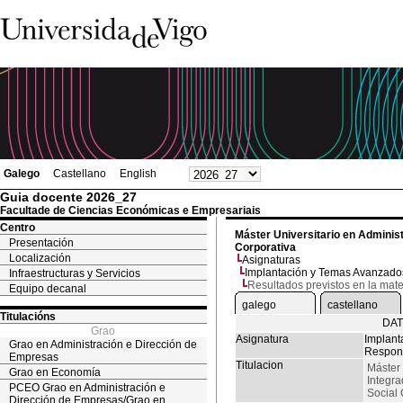
Galego
Castellano
English
Guia docente 2026_27
Facultade de Ciencias Económicas e Empresariais
Centro
Máster Universitario en Adminis
Presentación
Corporativa
Localización
Asignaturas
Implantación y Temas Avanzados
Infraestructuras y Servicios
Resultados previstos en la mate
Equipo decanal
galego
castellano
Titulacións
DAT
Grao
Asignatura
Implant
Grao en Administración e Dirección de
Respons
Empresas
Titulacion
Máster 
Grao en Economía
Integr
PCEO Grao en Administración e
Social 
Dirección de Empresas/Grao en