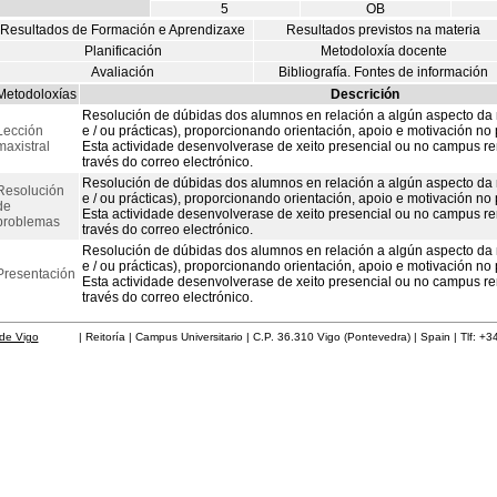
5
OB
Resultados de Formación e Aprendizaxe
Resultados previstos na materia
Planificación
Metodoloxía docente
Avaliación
Bibliografía. Fontes de información
Metodoloxías
Descrición
Resolución de dúbidas dos alumnos en relación a algún aspecto da ma
Lección
e / ou prácticas), proporcionando orientación, apoio e motivación n
maxistral
Esta actividade desenvolverase de xeito presencial ou no campus re
través do correo electrónico.
Resolución de dúbidas dos alumnos en relación a algún aspecto da ma
Resolución
e / ou prácticas), proporcionando orientación, apoio e motivación n
de
Esta actividade desenvolverase de xeito presencial ou no campus re
problemas
través do correo electrónico.
Resolución de dúbidas dos alumnos en relación a algún aspecto da ma
e / ou prácticas), proporcionando orientación, apoio e motivación n
Presentación
Esta actividade desenvolverase de xeito presencial ou no campus re
través do correo electrónico.
de Vigo
| Reitoría | Campus Universitario | C.P. 36.310 Vigo (Pontevedra) | Spain | Tlf: +3