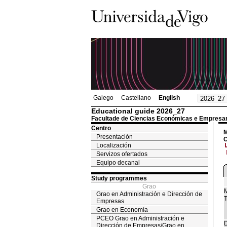
Galego
Castellano
English
Educational guide 2026_27
Facultade de Ciencias Económicas e Empresar
Centro
M
Presentación
C
Localización
Servizos ofertados
Equipo decanal
Study programmes
Grao
M
Grao en Administración e Dirección de
T
Empresas
Grao en Economía
PCEO Grao en Administración e
D
Dirección de Empresas/Grao en