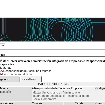
iais
áster Universitario en Administración Integrada de Empresas e Responsabilid
orporativa
Materias
A Responsabilidade Social na Empresa
Atención personalizada
galego
castellano
DATOS IDENTIFICATIVOS
ateria
A Responsabilidade Social na Empresa
Código
itulación
Máster Universitario en Administración
Integrada de Empresas e Responsabilidade
Social Corporativa
escritores
Cr.totais
Sinale
Curso