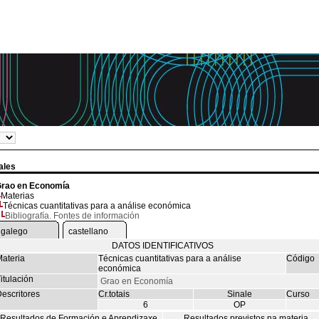
ales
rao en Economía
Materias
Técnicas cuantitativas para a análise económica
Bibliografía. Fontes de información
galego
castellano
DATOS IDENTIFICATIVOS
ateria
Técnicas cuantitativas para a análise
Código
económica
itulación
Grao en Economía
escritores
Cr.totais
Sinale
Curso
6
OP
Resultados de Formación e Aprendizaxe
Resultados previstos na materia