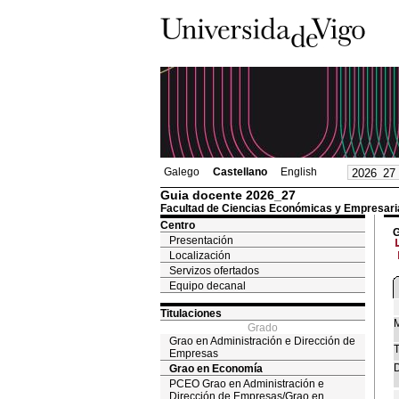
Galego
Castellano
English
Guia docente 2026_27
Facultad de Ciencias Económicas y Empresari
Centro
G
Presentación
Localización
Servizos ofertados
Equipo decanal
Titulaciones
M
Grado
Grao en Administración e Dirección de
T
Empresas
D
Grao en Economía
PCEO Grao en Administración e
Dirección de Empresas/Grao en