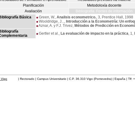
Planificación
Metodoloxía docente
Avaliación
Bibliografía. Fontes de información
Bibliografía Básica
Green, W.,
Analisis econometrico.
, 3, Prentice Hall, 1998
Wooldridge, J...,
Introducción a la Econometría: Un enf
Aznar, A. y F.J. Trivez,
Métodos de Predicción en Economí
Bibliografía
Gertler et al.,
La evaluación de impacto en la práctica
, 1,
Complementaria
 Vigo
| Rectorado | Campus Universitario | C.P. 36.310 Vigo (Pontevedra) | España | Tlf: 