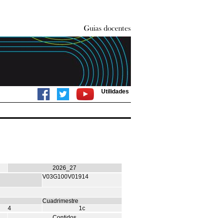
Utilidades
2026_27
V03G100V01914
Cuadrimestre
4
1c
Contidos