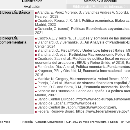
Planificación
Metodoloxía docente
Avaliación
Bibliografía. Fontes de información
Bibliografía Básica
Aranda, E. Pérez Moreno, S. y Sánchez Andrés A. (coord.),
Pearson, 2018
Cuadrado Roura, J. R. (dir),
Política económica. Elaborac
Madrid, 2023
Ochando, C. (coord),
Políticas Económicas coyunturales.
2021
Bibliografía
Castro A.E. y Teixeira, J.F.,
Luces y sombras de las unio
Complementaria
Blanchard, O. y Bernanke, B.,
An Analysis of Pandemic-Er
Center, 2024
Blanchard, O.,
Fiscal Policy Under Low Interest Rates
, M
Blanchard, O. et al.,
Rethinking Macroeconomic Policy
, I
Cuadrado Saez et al.,
Medidas de política fiscal en respue
economía del área euro , EEUU y Reino Unido
, nº 2019, 
Fernández Díaz A. et al,
Política monetaria. Fundamentos 
Krugman, P.R. y Obstfeld, M,
Economía internacional : teorí
2016
Mankiw, N. Gregory,
Macroeconomía
, Antoni Bosch, 2020
Parejo, J.A et al.,
Manual de sistema financiero español
, 
Pierce, D.G. and Shaw, D.M.,
Economía monetaria. Teorías
Servicio de Estudios del Banco de España,
La política mo
Madrid, 2007
Banco Central Europeo,
http://www.ecb.europa.eu/home/h
Banco de España,
http://www.bde.es
,
Banco Central de Japón,
https://www.boj.or.jp/en/
,
Federal Reserve Board,
https://www.federalreserve.gov/
,
de Vigo
| Reitoría | Campus Universitario | C.P. 36.310 Vigo (Pontevedra) | Spain | Tlf: +3