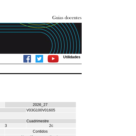
Utilidades
2026_27
V03G100V01605
Cuadrimestre
3
2c
Contidos