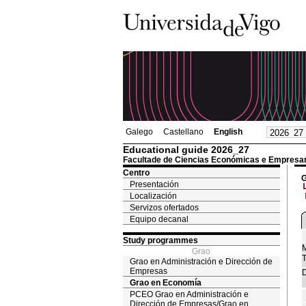
Galego
Castellano
English
Educational guide 2026_27
Facultade de Ciencias Económicas e Empresar
Centro
G
Presentación
Localización
Servizos ofertados
Equipo decanal
Study programmes
M
Grao
T
Grao en Administración e Dirección de
Empresas
D
Grao en Economía
PCEO Grao en Administración e
Dirección de Empresas/Grao en