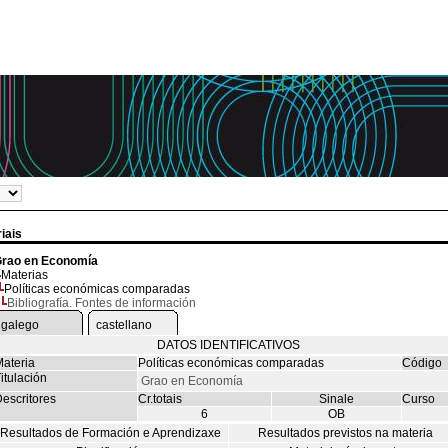
iais
rao en Economía
Materias
Políticas económicas comparadas
Bibliografía. Fontes de información
galego
castellano
DATOS IDENTIFICATIVOS
ateria
Políticas económicas comparadas
Código
itulación
Grao en Economía
escritores
Cr.totais
Sinale
Curso
6
OB
Resultados de Formación e Aprendizaxe
Resultados previstos na materia