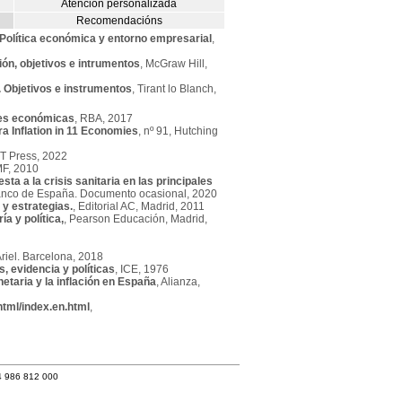
Atención personalizada
Recomendacións
Política económica y entorno empresarial
,
ión, objetivos e intrumentos
, McGraw Hill,
 Objetivos e instrumentos
, Tirant lo Blanch,
nes económicas
, RBA, 2017
a Inflation in 11 Economies
, nº 91, Hutching
IT Press, 2022
MF, 2010
sta a la crisis sanitaria en las principales
Banco de España. Documento ocasional, 2020
y estrategias.
, Editorial AC, Madrid, 2011
a y política,
, Pearson Educación, Madrid,
Ariel. Barcelona, 2018
, evidencia y políticas
, ICE, 1976
netaria y la inflación en España
, Alianza,
tml/index.en.html
,
4 986 812 000