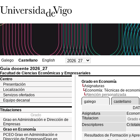
Galego
Castellano
English
Guia docente 2026_27
Facultad de Ciencias Económicas y Empresariales
Centro
Grado en Economía
Presentación
Asignaturas
Localización
Economía: Técnicas de economí
Atención personalizada
Servizos ofertados
Equipo decanal
galego
castellano
DAT
Titulaciones
Asignatura
Economí
Grado
Titulacion
Grado 
Grao en Administración e Dirección de
Empresas
Descriptores
Cr.total
Grao en Economía
PCEO Grao en Administración e
Resultados de Formación y Apre
Dirección de Empresas/Grao en