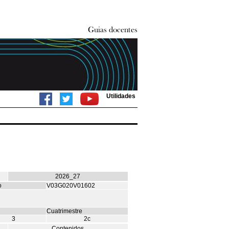
Utilidades
2026_27
o
V03G020V01602
Cuatrimestre
3
2c
Contenidos