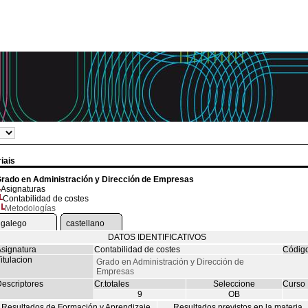
iais
rado en Administración y Dirección de Empresas
Asignaturas
Contabilidad de costes
Metodologías
galego
castellano
DATOS IDENTIFICATIVOS
signatura
Contabilidad de costes
Códig
itulacion
Grado en Administración y Dirección de
Empresas
escriptores
Cr.totales
Seleccione
Curso
9
OB
Resultados de Formación y Aprendizaje
Resultados previstos en la materia