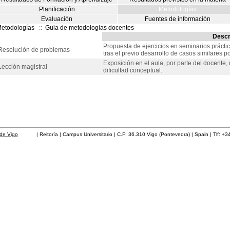
Planificación
Metodologías
Evaluación
Fuentes de información
etodologías
::
Guia de metodologias docentes
Descr
Propuesta de ejercicios en seminarios práctic
Resolución de problemas
tras el previo desarrollo de casos similares p
Exposición en el aula, por parte del docente
Lección magistral
dificultad conceptual.
de Vigo
| Reitoría | Campus Universitario | C.P. 36.310 Vigo (Pontevedra) | Spain | Tlf: +3