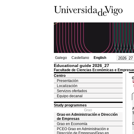
Galego
Castellano
English
Educational guide 2026_27
Facultade de Ciencias Económicas e Empresar
Centro
G
Presentación
Localización
Servizos ofertados
Equipo decanal
Study programmes
A
Grao
T
Grao en Administración e Dirección
de Empresas
D
Grao en Economía
PCEO Grao en Administración e
Dirección de Empresas/Grao en