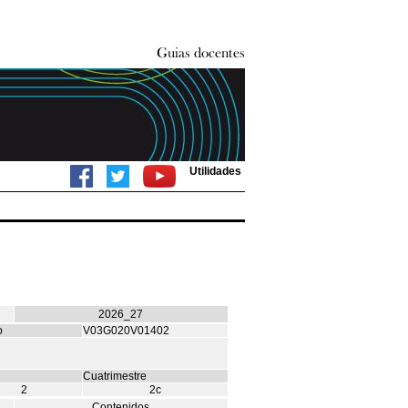
Utilidades
2026_27
o
V03G020V01402
Cuatrimestre
2
2c
Contenidos