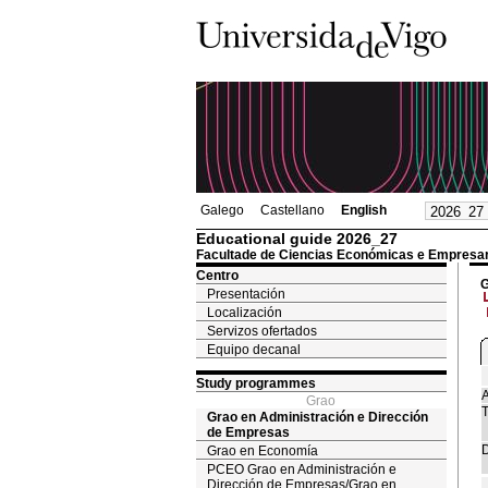
Galego
Castellano
English
Educational guide 2026_27
Facultade de Ciencias Económicas e Empresar
Centro
G
Presentación
Localización
Servizos ofertados
Equipo decanal
Study programmes
A
Grao
T
Grao en Administración e Dirección
de Empresas
D
Grao en Economía
PCEO Grao en Administración e
Dirección de Empresas/Grao en