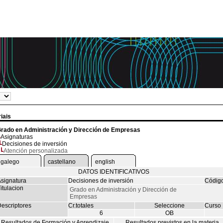
iais
rado en Administración y Dirección de Empresas
Asignaturas
Decisiones de inversión
Atención personalizada
galego
castellano
english
DATOS IDENTIFICATIVOS
signatura
Decisiones de inversión
Códig
itulacion
Grado en Administración y Dirección de
Empresas
escriptores
Cr.totales
Seleccione
Curso
6
OB
Resultados de Formación y Aprendizaje
Resultados previstos en la materia