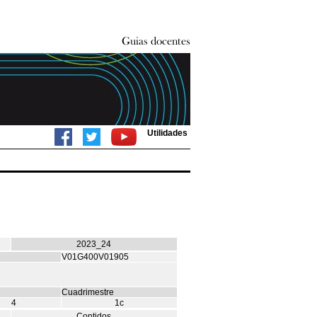
Utilidades
2023_24
V01G400V01905
Cuadrimestre
4
1c
Contidos