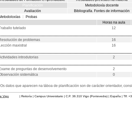
Planificación
Metodoloxía docente
Avaliación
Bibliografía. Fontes de información
Metodoloxías
::
Probas
Horas na aula
Traballo tutelado
12
Resolución de problemas
16
Lección maxistral
16
Actividades introdutorias
2
Exame de preguntas de desenvolvemento
2
Observación sistemática
0
*Os datos que aparecen na táboa de planificación son de carácter orientador, co
de Vigo
| Reitoría | Campus Universitario | C.P. 36.310 Vigo (Pontevedra) | España | Tlf: +