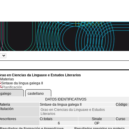
rao en Ciencias da Linguaxe e Estudos Literarios
Materias
Sintaxe da lingua galega II
Planificación
galego
castellano
DATOS IDENTIFICATIVOS
ateria
Sintaxe da lingua galega II
Código
itulación
Grao en Ciencias da Linguaxe e Estudos
Literarios
escritores
Cr.totais
Sinale
Curso
6
OP
Resultados de Formación e Aprendizaxe
Resultados previstos na materia