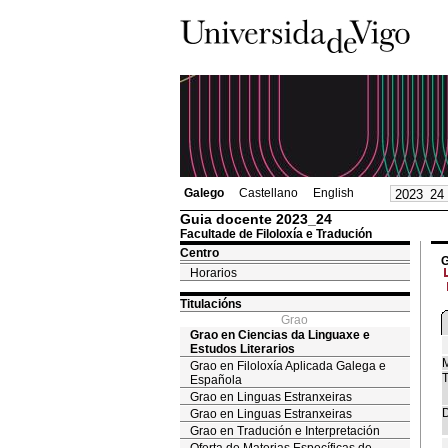
Galego
Castellano
English
Guia docente 2023_24
Facultade de Filoloxía e Tradución
Centro
G
Horarios
Titulacións
Grao
Grao en Ciencias da Linguaxe e
Estudos Literarios
M
Grao en Filoloxía Aplicada Galega e
T
Española
Grao en Linguas Estranxeiras
D
Grao en Linguas Estranxeiras
Grao en Tradución e Interpretación