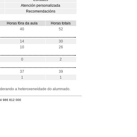
Atención personalizada
Recomendacións
Horas fóra da aula
Horas totais
40
52
14
30
10
26
0
2
37
39
1
1
nsiderando a heteroxeneidade do alumnado.
34 986 812 000