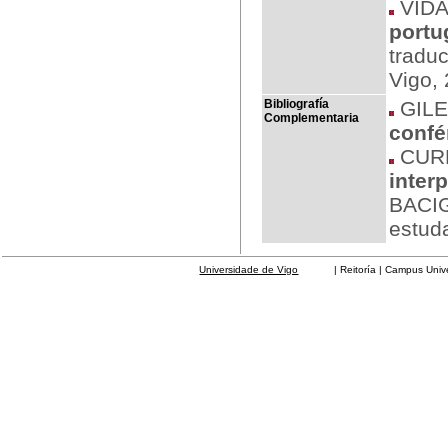
VIDA
portu
traduc
Vigo,
Bibliografía
GILE
Complementaria
confé
CURR
inter
BACIG
estud
Universidade de Vigo
| Reitoría | Campus Universit