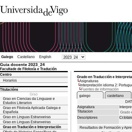
Galego
Castellano
English
Guia docente 2023_24
Facultade de Filoloxía e Tradución
Centro
Grado en Traducción e Interpret
Horarios
Asignaturas
Interpretación idioma 2: Portug
Fuentes de información
Titulacións
Grao
galego
castellano
Grao en Ciencias da Linguaxe e
DAT
Estudos Literarios
Asignatura
Interpr
Grao en Filoloxía Aplicada Galega e
Titulacion
Española
Grado e
Grao en Linguas Estranxeiras
Descriptores
Cr.total
Grao en Linguas Estranxeiras
Grao en Tradución e Interpretación
Resultados de Formación y Apre