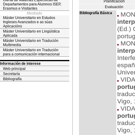
Oferta de Materias Específicas de
Planificación
Departamentos para Alumnos ISEP,
Evaluación
Erasmus e Visitantes
Bibliografía Básica
MONT
Mestrado
Máster Universitario en Estudos
inter
Ingleses Avanzados e as súas
Aplicacións
(Ed.) 
Máster Universitario en Lingüística
portu
Aplicada
Máster Universitario en Tradución
MONT
Multimedia
inter
Máster Universitario en Tradución
para a comunicación internacional
Interf
Información de interese
españ
Web principal
Unive
Secretaría
VIDA
Bibliografía
portu
traduc
Vigo,
VIDA
portu
traduc
Vigo,