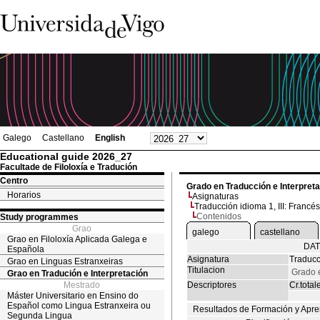
Galego
Castellano
English
Educational guide 2026_27
Facultade de Filoloxía e Tradución
Centro
Grado en Traducción e Interpret
Horarios
Asignaturas
Traducción idioma 1, III: Francé
Contenidos
Study programmes
Grao
galego
castellano
Grao en Filoloxía Aplicada Galega e
DAT
Española
Asignatura
Traducc
Grao en Linguas Estranxeiras
Titulacion
Grado e
Grao en Tradución e Interpretación
Mestrado
Descriptores
Cr.total
Máster Universitario en Ensino do
Español como Lingua Estranxeira ou
Resultados de Formación y Apre
Segunda Lingua