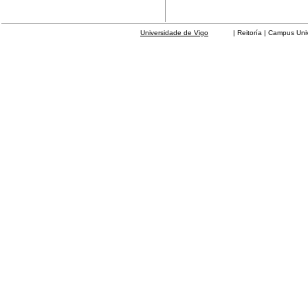
Universidade de Vigo
| Reitoría | Campus Universit