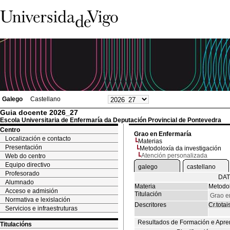
Galego
Castellano
Guia docente 2026_27
Escola Universitaria de Enfermaría da Deputación Provincial de Pontevedra
Centro
Grao en Enfermaría
Localización e contacto
Materias
Presentación
Metodoloxía da investigación
Atención personalizada
Web do centro
Equipo directivo
galego
castellano
Profesorado
DAT
Alumnado
Materia
Metodol
Acceso e admisión
Titulación
Grao e
Normativa e lexislación
Descritores
Cr.totai
Servicios e infraestruturas
Resultados de Formación e Apre
Titulacións