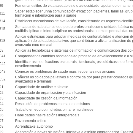
garantir o dereito á intimidade, a través da confidencialidade e o segredo
B9
Fomentar estilos de vida saudables e o autocoidado, apoiando o mantem
Saber establecer unha comunicación eficaz con pacientes, familias, gru
B11
formación e información para a saúde
B14
Establecer mecanismos de avaliación, considerando os aspectos científi
Ser capaz de traballar co equipo de profesionais como unidade básica na
B15
multidisciplinar e interdisciplinar os profesionais e demais persoal das o
Aplicar estratexias para adoptar medidas de confortabilidad e atención de
B18
aplicación de coidados paliativos que contribúan a aliviar a situación d
avanzada e/ou rematal
C8
Aplicar as tecnoloxías e sistemas de información e comunicación dos co
C41
Comprender os cambios asociados ao proceso de envellecemento e a sú
Identificar as modificacións estruturais, funcionais, psicolóxicas e de f
C42
envellecemento.
C43
Coñecer os problemas de saúde máis frecuentes nos anciáns
Coñecer os coidados paliativos e control da dor para prestar coidados qu
C52
avanzados e terminais
D1
Capacidade de análise e síntese
D2
Capacidade de organización y planificación
D3
Capacidade de xestión da información
D4
Resolución de problemas e toma de decisions
D5
Traballo en equipo, multidisciplinar e multilingüe
D6
Habilidades nas relacións interpersoais
D7
Razoamento crítico
D8
Aprendizaxe autónomo
D9
Adaptación a novas situacións. Iniciativa e espírito emprendedor. Creativ