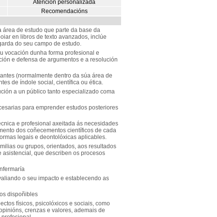
Atención personalizada
Recomendacións
área de estudo que parte da base da
oiar en libros de texto avanzados, inclúe
garda do seu campo de estudo.
ou vocación dunha forma profesional e
ión e defensa de argumentos e a resolución
evantes (normalmente dentro da súa área de
es de índole social, científica ou ética.
ución a un público tanto especializado coma
esarias para emprender estudos posteriores
técnica e profesional axeitada ás necesidades
ento dos coñecementos científicos de cada
rmas legais e deontolóxicas aplicables.
amilias ou grupos, orientados, aos resultados
e asistencial, que describen os procesos
enfermaría
avaliando o seu impacto e establecendo as
ios dispoñibles
tos físicos, psicolóxicos e sociais, como
pinións, crenzas e valores, ademais de