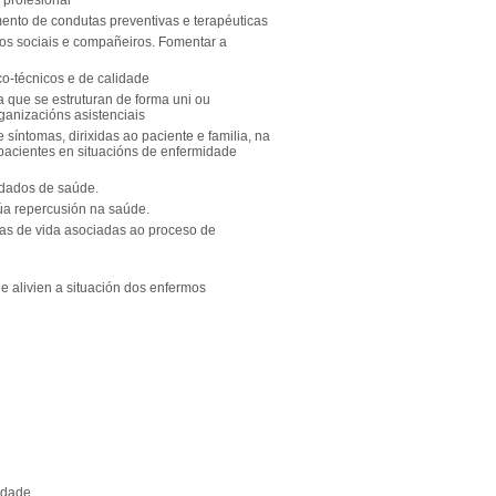
 profesional
ento de condutas preventivas e terapéuticas
pos sociais e compañeiros. Fomentar a
co-técnicos e de calidade
 que se estruturan de forma uni ou
rganizacións asistenciais
 síntomas, dirixidas ao paciente e familia, na
e pacientes en situacións de enfermidade
idados de saúde.
a repercusión na saúde.
ormas de vida asociadas ao proceso de
e alivien a situación dos enfermos
idade.