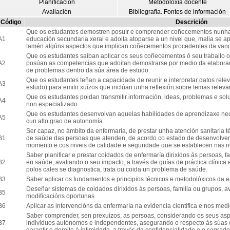
Planificación
Metodoloxía docente
Avaliación
Bibliografía. Fontes de información
Código
Descrición
Que os estudantes demostren posuír e comprender coñecementos nunha 
A1
educación secundaria xeral e adoita atoparse a un nivel que, malia se ap
tamén algúns aspectos que implican coñecementos procedentes da van
Que os estudantes saiban aplicar os seus coñecementos ó seu traballo 
A2
posúan as competencias que adoitan demostrarse por medio da elaborac
de problemas dentro da súa área de estudo.
Que os estudantes teñan a capacidade de reunir e interpretar datos rel
A3
estudo) para emitir xuízos que inclúan unha reflexión sobre temas relevant
Que os estudantes poidan transmitir información, ideas, problemas e sol
A4
non especializado.
Que os estudantes desenvolvan aquelas habilidades de aprendizaxe nec
A5
cun alto grao de autonomía.
Ser capaz, no ámbito da enfermaría, de prestar unha atención sanitaria 
B1
de saúde das persoas que atenden, de acordo co estado de desenvolvem
momento e cos niveis de calidade e seguridade que se establecen nas no
Saber planificar e prestar coidados de enfermaría dirixidos ás persoas, f
B2
en saúde, avaliando o seu impacto, a través de guías de práctica clínica 
polos cales se diagnostica, trata ou coida un problema de saúde.
B3
Saber aplicar os fundamentos e principios técnicos e metodolóxicos da 
Deseñar sistemas de coidados dirixidos ás persoas, familia ou grupos, 
B5
modificacións oportunas
B6
Aplicar as intervencións da enfermaría na evidencia científica e nos med
Saber comprender, sen prexuízos, as persoas, considerando os seus aspec
B7
individuos autónomos e independentes, asegurando o respecto ás súas o