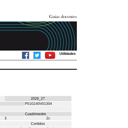
Utilidades
2026_27
P51G140V01304
Cuadrimestre
3
2c
Contidos