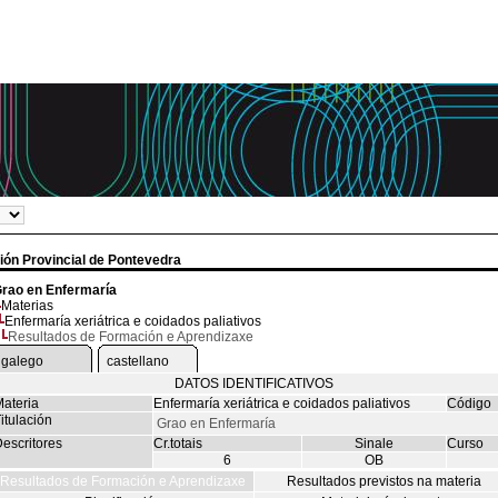
ión Provincial de Pontevedra
rao en Enfermaría
Materias
Enfermaría xeriátrica e coidados paliativos
Resultados de Formación e Aprendizaxe
galego
castellano
DATOS IDENTIFICATIVOS
ateria
Enfermaría xeriátrica e coidados paliativos
Código
itulación
Grao en Enfermaría
escritores
Cr.totais
Sinale
Curso
6
OB
Resultados de Formación e Aprendizaxe
Resultados previstos na materia