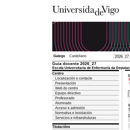
Galego
Castellano
Guia docente 2026_27
Escola Universitaria de Enfermaría da Deputac
Centro
G
Localización e contacto
Presentación
Web do centro
Equipo directivo
Profesorado
Alumnado
M
Acceso e admisión
T
Normativa e lexislación
D
Servicios e infraestruturas
Titulacións