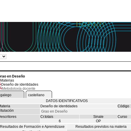
rao en Deseño
Materias
Deseño de identidades
Metodoloxía docente
galego
castellano
DATOS IDENTIFICATIVOS
ateria
Deseño de identidades
Código
itulación
Grao en Deseño
escritores
Cr.totais
Sinale
Curso
6
OP
Resultados de Formación e Aprendizaxe
Resultados previstos na materia