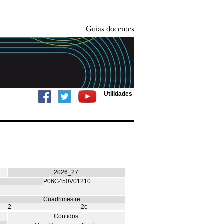
Utilidades
2026_27
P06G450V01210
Cuadrimestre
2
2c
Contidos