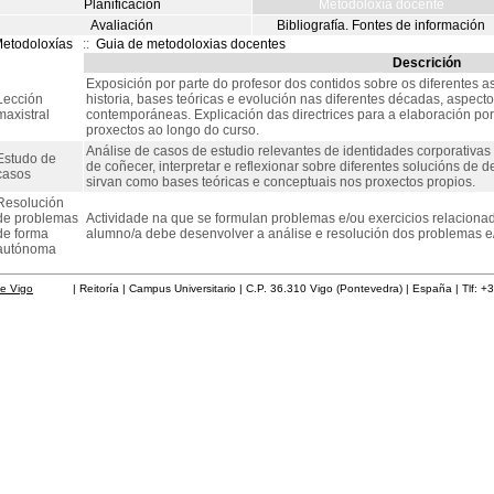
Planificación
Metodoloxía docente
Avaliación
Bibliografía. Fontes de información
etodoloxías
::
Guia de metodoloxias docentes
Descrición
Exposición por parte do profesor dos contidos sobre os diferentes a
Lección
historia, bases teóricas e evolución nas diferentes décadas, aspect
maxistral
contemporáneas. Explicación das directrices para a elaboración por
proxectos ao longo do curso.
Análise de casos de estudio relevantes de identidades corporativas 
Estudo de
de coñecer, interpretar e reflexionar sobre diferentes solucións de 
casos
sirvan como bases teóricas e conceptuais nos proxectos propios.
Resolución
de problemas
Actividade na que se formulan problemas e/ou exercicios relaciona
de forma
alumno/a debe desenvolver a análise e resolución dos problemas e
autónoma
de Vigo
| Reitoría | Campus Universitario | C.P. 36.310 Vigo (Pontevedra) | España | Tlf: +