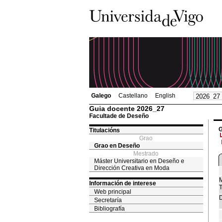
Galego
Castellano
English
Guia docente 2026_27
Facultade de Deseño
G
Titulacións
Grao
Grao en Deseño
Mestrado
Máster Universitario en Deseño e
Dirección Creativa en Moda
M
Información de interese
T
Web principal
D
Secretaría
Bibliografía