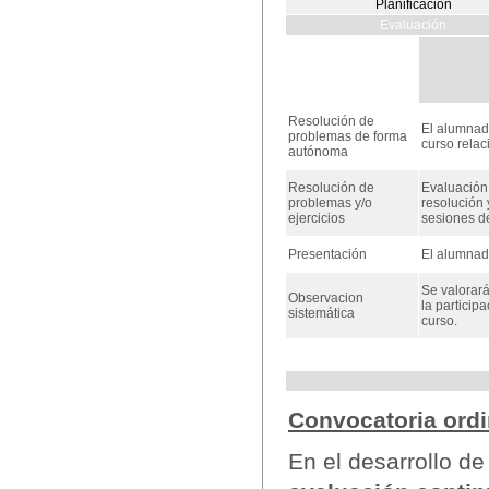
Planificación
Evaluación
Resolución de
El alumnado
problemas de forma
curso relac
autónoma
Resolución de
Evaluación 
problemas y/o
resolución 
ejercicios
sesiones de
Presentación
El alumnado
Se valorará
Observacion
la particip
sistemática
curso.
Convocatoria ordi
En el desarrollo d