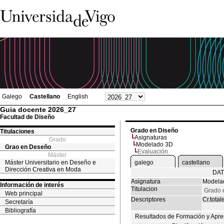
Galego
Castellano
English
Guia docente 2026_27
Facultad de Diseño
Grado en Diseño
Titulaciones
Asignaturas
Grado
Modelado 3D
Grao en Deseño
Evaluación
Máster
Máster Universitario en Deseño e
galego
castellano
Dirección Creativa en Moda
DAT
Asignatura
Modela
Información de interés
Titulacion
Grado 
Web principal
Descriptores
Cr.total
Secretaría
Bibliografía
Resultados de Formación y Apre