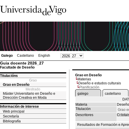
Galego
Castellano
English
Guia docente 2026_27
Facultade de Deseño
Grao en Deseño
Titulacións
Materias
Grao
Deseño e estudos culturais
Grao en Deseño
Planificación
Mestrado
Máster Universitario en Deseño e
galego
castellano
Dirección Creativa en Moda
DAT
Materia
Deseño 
Información de interese
Titulación
Grao e
Web principal
Descritores
Cr.totai
Secretaría
Bibliografía
Resultados de Formación e Apre