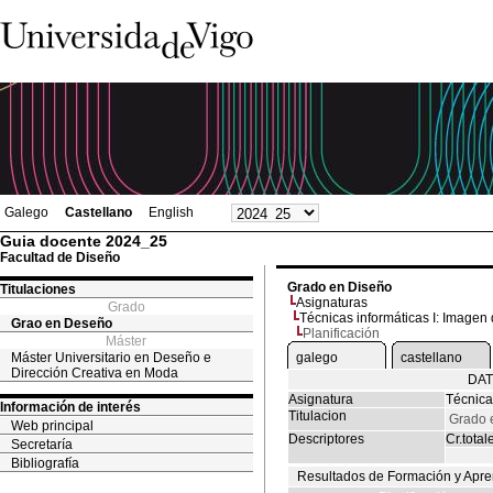
Galego
Castellano
English
Guia docente 2024_25
Facultad de Diseño
Grado en Diseño
Titulaciones
Asignaturas
Grado
Técnicas informáticas I: Imagen d
Grao en Deseño
Planificación
Máster
Máster Universitario en Deseño e
galego
castellano
Dirección Creativa en Moda
DAT
Asignatura
Técnicas
Información de interés
Titulacion
Grado 
Web principal
Descriptores
Cr.total
Secretaría
Bibliografía
Resultados de Formación y Apre